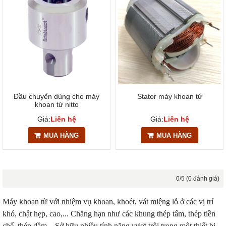
Đầu chuyển dùng cho máy
Stator máy khoan từ
khoan từ nitto
Giá:
Liên hệ
Giá:
Liên hệ
MUA HÀNG
MUA HÀNG
0/5 (0 đánh giá)
Máy khoan từ với nhiệm vụ khoan, khoét, vát miệng lỗ ở các vị trí
khó, chật hẹp, cao,... Chẳng hạn như các khung thép tấm, thép tiền
chế, thép dầm,.. Sở hữu nhiều tính năng vượt trội trong một thiết bị