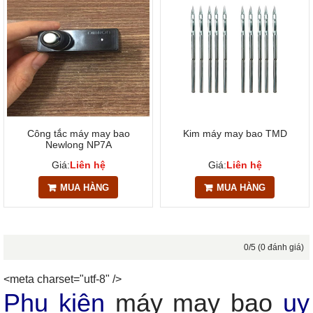
Công tắc máy may bao
Kim máy may bao TMD
Newlong NP7A
Giá:
Liên hệ
Giá:
Liên hệ
MUA HÀNG
MUA HÀNG
0/5 (0 đánh giá)
<meta charset="utf-8" />
Phụ kiện
máy may bao
uy