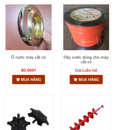
Ổ cước máy cắt cỏ
Dây cước dùng cho máy
cắt cỏ
80.000₫
Giá:
Liên hệ
MUA HÀNG
MUA HÀNG