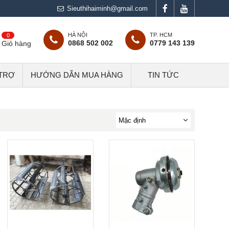
Sieuthihaiminh@gmail.com
HÀ NỘI
TP. HCM
0
0868 502 002
0779 143 139
Giỏ hàng
 TRỢ
HƯỚNG DẪN MUA HÀNG
TIN TỨC