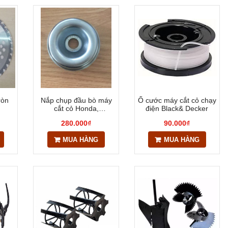
ròn
Nắp chụp đầu bò máy
Ổ cước máy cắt cỏ chạy
cắt cỏ Honda,
điện Black& Decker
Husqvarna
280.000₫
90.000₫
MUA HÀNG
MUA HÀNG