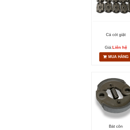
Cá cót giật
Giá:
Liên hệ
MUA HÀNG
Bát côn