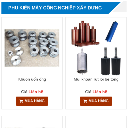
PHỤ KIỆN MÁY CÔNG NGHIỆP XÂY DỰNG
Khuôn uốn ống
Mũi khoan rút lõi bê tông
Giá:
Liên hệ
Giá:
Liên hệ
MUA HÀNG
MUA HÀNG