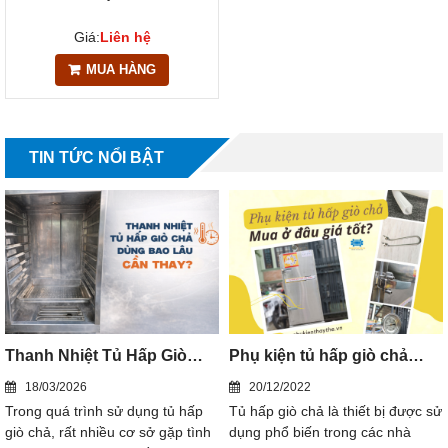
Giá:
Liên hệ
MUA HÀNG
TIN TỨC NỔI BẬT
Thanh Nhiệt Tủ Hấp Giò
Phụ kiện tủ hấp giò chả
Chả Dùng Bao Lâu Cần
mua ở đâu giá tốt?
18/03/2026
20/12/2022
Thay
Trong quá trình sử dụng tủ hấp
Tủ hấp giò chả là thiết bị được sử
giò chả, rất nhiều cơ sở gặp tình
dụng phổ biến trong các nhà