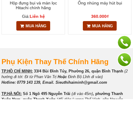
Hộp đựng bụi và màn lọc
Ống nhúng máy hút bụi
Hitachi chính hãng
Giá:
Liên hệ
360.000₫
MUA HÀNG
MUA HÀNG
Phụ Kiện Thay Thế Chính Hãng
TP.HỒ CHÍ MINH:
33/4 Bùi Đình Túy, Phường 26, quận Bình Thạnh
(2
hướng đi tới: Đi từ Phan Văn Trị
Hoặc
Đinh Bộ Lĩnh đi vào)
Hotline: 0779 143 139, Email. Sieuthihaiminh@gmail.com
TP.HÀ NỘI:
Số 1 Ngõ 495 Nguyễn Trãi
(đi vào 45m)
, phường Thanh
Xuân Nam, quận Thanh Xuân
(đối diện Lương Thế Vinh, gần Nguyễn
Xiển )
Hotline: 0868 05 2002, Email. Sieuthihaiminh@gmail.com
UY TÍN - TẬN TÌNH - TRÁCH NHIỆM !