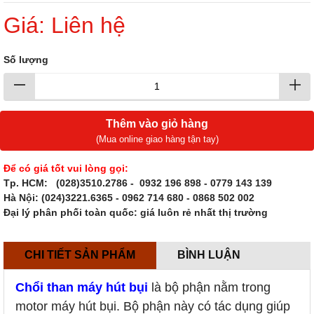
Giá: Liên hệ
Số lượng
Thêm vào giỏ hàng
(Mua online giao hàng tận tay)
Để có giá tốt vui lòng gọi:
Tp. HCM: (028)3510.2786
- 0932 196 898 - 0779 143 139
Hà Nội: (024)3221.6365 - 0962 714 680 - 0868 502 002
Đại lý phân phối toàn quốc: giá luôn rẻ nhất thị trường
CHI TIẾT SẢN PHẨM
BÌNH LUẬN
Chổi than máy hút bụi
là bộ phận nằm trong
motor máy hút bụi. Bộ phận này có tác dụng giúp