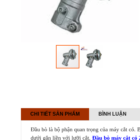
CHI TIẾT SẢN PHẨM
BÌNH LUẬN
Đầu bò là
bộ phận quan trọng của máy cắt cỏ. 
dưới gắn liền với lưỡi cắt.
Đầu bò máy cắt cỏ 2