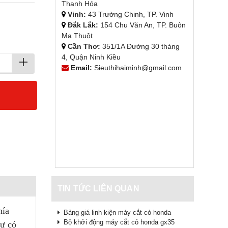
Thanh Hóa
Vinh:
43 Trường Chinh, TP. Vinh
Đắk Lắk:
154 Chu Văn An, TP. Buôn
Ma Thuột
Cần Thơ:
351/1A Đường 30 tháng
4, Quận Ninh Kiều
Email:
Sieuthihaiminh@gmail.com
TIN TỨC LIÊN QUAN
hía
Bảng giá linh kiện máy cắt cỏ honda
Bộ khởi động máy cắt cỏ honda gx35
hư có