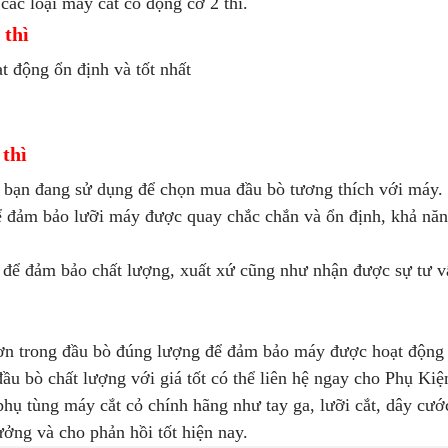
ác loại máy cắt cỏ động cơ 2 thì.
 thì
t động ổn định và tốt nhất
 thì
ò bạn đang sử dụng để chọn mua đ
ầu bò tương thích với máy.
 để đảm bảo
lưỡi máy được quay chắc chắn và ổn định, khả năn
n để đảm bảo chất lượng, xuất xứ cũng như nhận được sự tư v
rơn trong đầu bò đúng lượng để đảm bảo máy được hoạt động 
ầu bò chất lượng với giá tốt có thể liên hệ ngay cho Phụ Kiệ
hụ tùng máy cắt cỏ chính hãng như tay ga, lưỡi cắt, dây cướ
ưởng và cho phản hồi tốt hiện nay.