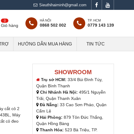
Sieuthihaiminh@gmail.com
HÀ NỘI
TP. HCM
0
0868 502 002
0779 143 139
Giỏ hàng
 TRỢ
HƯỚNG DẪN MUA HÀNG
TIN TỨC
SHOWROOM
Trụ sở HCM:
33/4 Bùi Đình Túy,
Quận Bình Thạnh
Chi Nhánh Hà Nội:
495/1 Nguyễn
Trãi, Quận Thanh Xuân
Đà Nẵng:
33 Cao Sơn Pháo, Quận
y cắt cỏ 2
Cẩm Lệ
-43BL, Máy
Hải Phòng:
879 Tôn Đức Thắng,
cắt cỏ đeo
Quận Hồng Bàng
Thanh Hóa:
523 Bà Triệu, TP.