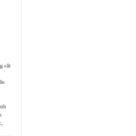
g cắt
ấn
tốt
n
c,