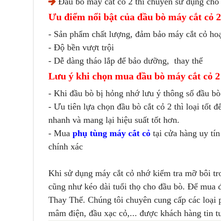
Đầu bò máy cắt cỏ 2 thì chuyên sử dụng cho c
Ưu điểm nổi bật của đầu bò máy cắt cỏ 2
-
Sản phẩm chất lượng,
đảm bảo máy cắt cỏ hoạ
- Độ bền vượt trội
- Dễ dàng tháo lắp để bảo dưỡng, thay thế
Lưu ý khi chọn mua
đầu bò máy cắt cỏ 2
- Khi đầu bò bị hỏng nhớ lưu ý
thông số đầu b
- Ưu tiên lựa chọn đầu bò cắt cỏ 2 thì loại tốt
nhanh và mang lại hiệu suất tốt hơn.
-
Mua
phụ tùng máy cắt cỏ
tại cửa hàng uy tí
chính xác
Khi sử dụng máy cắt cỏ nhớ kiểm tra mỡ bôi t
cũng như kéo dài tuổi thọ cho đầu bò. Để mua đ
Thay Thế. Chúng tôi
chuyên cung cấp các loại p
mâm điện, đầu xạc cỏ,... được khách hàng tin t