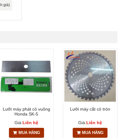
h giá)
Lưỡi máy phát cỏ vuông
Lưỡi máy cắt cỏ tròn
Nắp 
Honda SK-5
cỏ
Giá:
Liên hệ
Giá:
Liên hệ
MUA HÀNG
MUA HÀNG