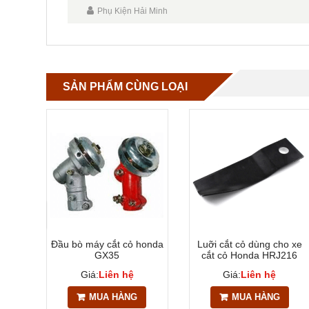
Phụ Kiện Hải Minh
SẢN PHẨM CÙNG LOẠI
 cắt
Đầu bò máy cắt cỏ honda
Luỡi cắt cỏ dùng cho xe
GX35
cắt cỏ Honda HRJ216
Giá:
Liên hệ
Giá:
Liên hệ
MUA HÀNG
MUA HÀNG